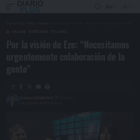
Aa
Diario Plus
>
Blog
>
Salud
>
Por la visión de Eze: “Necesitamos urgentemente colaboración de la gente”
SALUD
SOCIEDAD
TITULARES
Por la visión de Eze: “Necesitamos
urgentemente colaboración de la
gente”
Gustavo Estigarribia
7 años ago
Last updated: 11/07/2019 16:44