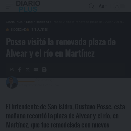
Aa
Diario Plus
>
Blog
>
sociedad
>
Posse visitó la renovada plaza de Alvear y el río en Martínez
SOCIEDAD
TITULARES
Posse visitó la renovada plaza de
Alvear y el río en Martínez
Redacción
4 años ago
Last updated: 24/06/2022 11:47
El intendente de San Isidro, Gustavo Posse, esta
mañana recorrió la plaza de Alvear y el río, en
Martínez, que fue remodelada con nuevos