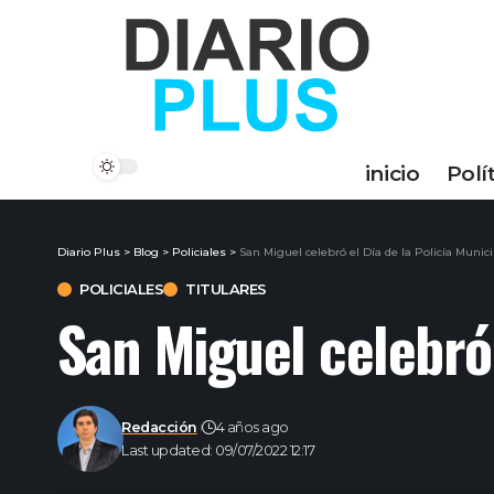
inicio
Polí
Diario Plus
>
Blog
>
Policiales
>
San Miguel celebró el Día de la Policía Munici
POLICIALES
TITULARES
San Miguel celebró 
Redacción
4 años ago
Last updated: 09/07/2022 12:17