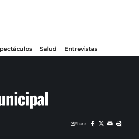
pectáculos
Salud
Entrevistas
unicipal
Share