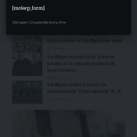
San Miguel fue una nueva parada de la
[mc4wp_form]
recorrida bonaerense de Jorge Ferraresi
(Ver video)
Zero spam, Unsubscribe at any time.
3 días ago
Cocineritos en la Delegación de
Gastronómicos de San Miguel (Ver video)
3 días ago
San Miguel será una de las primeras
paradas de la campaña provincial de
Jorge Ferraresi
2 semanas ago
San Miguel realizó la carrera de
concientización “Pasos adelante” de 3K
2 semanas ago