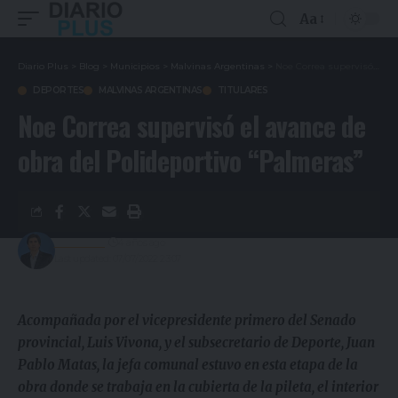
Aa
Diario Plus
>
Blog
>
Municipios
>
Malvinas Argentinas
>
Noe Correa supervisó el avance de obra del Polideportivo “Palmeras”
DEPORTES
MALVINAS ARGENTINAS
TITULARES
Noe Correa supervisó el avance de
obra del Polideportivo “Palmeras”
Redacción
4 años ago
Last updated: 07/07/2022 23:07
Acompañada por el vicepresidente primero del Senado
provincial, Luis Vivona, y el subsecretario de Deporte, Juan
Pablo Matas, la jefa comunal estuvo en esta etapa de la
obra donde se trabaja en la cubierta de la pileta, el interior