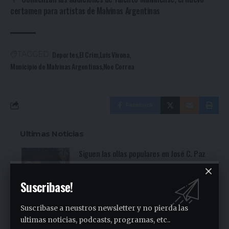
certamen para artistas de Malvinas Argentinas
Deportes
El Crim
Luis Vivona
TAGGED:
Municipio de Malvinas Argentinas
Noe Correa
Facebook
Ultimas Noticias
Siguen las ollas populares en José C. Paz
2 días ago
Suscribase!
Fuerte denuncia en la Asamblea en el
Sindicato Empleados Municipales (Ver
Suscribase a neustros newsletter y no pierda las
video)
ultimas noticias, podcasts, programas, etc..
3 días ago