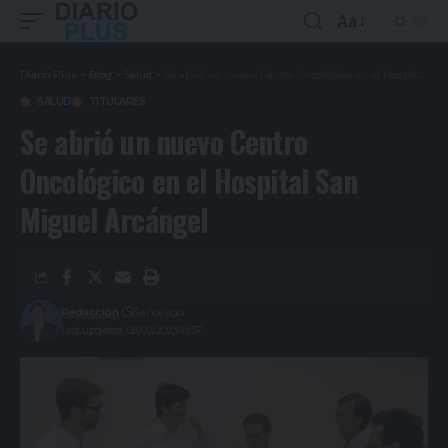
Aa
Diario Plus
>
Blog
>
Salud
>
Se abrió un nuevo Centro Oncológico en el Hospital San Miguel Arcángel
SALUD
TITULARES
Se abrió un nuevo Centro
Oncológico en el Hospital San
Miguel Arcángel
Redacción
3 años ago
Last updated: 08/02/2023 15:57