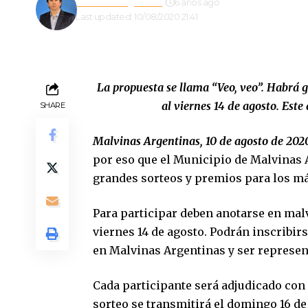
Gustavo Estigarribia
6 años ago
Last updated: 10/08/2020 21:41
La propuesta se llama “Veo, veo”. Habrá 
al viernes 14 de agosto. Este
SHARE
Malvinas Argentinas, 10 de agosto de 20
por eso que el Municipio de Malvinas 
grandes sorteos y premios para los má
Para participar deben anotarse en
mal
viernes 14 de agosto. Podrán inscribi
en Malvinas Argentinas y ser represen
Cada participante será adjudicado con 
sorteo se transmitirá el domingo 16 de a