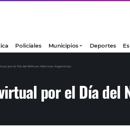
tica
Policiales
Municipios
Deportes
Es
irtual por el Día del Niño en Malvinas Argentinas
 virtual por el Día del