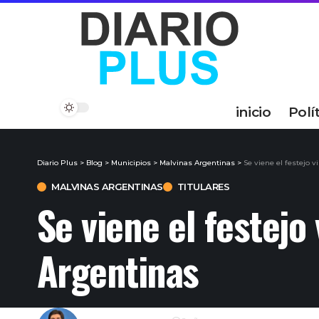
inicio
Polí
Diario Plus
>
Blog
>
Municipios
>
Malvinas Argentinas
>
Se viene el festejo v
MALVINAS ARGENTINAS
TITULARES
Se viene el festejo
Argentinas