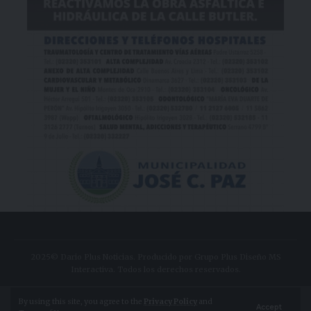
2025© Dario Plus Noticias. Producido por Grupo Plus Diseño MS
Interactiva. Todos los derechos reservados.
Aviso Legal
Política de Privacidad
By using this site, you agree to the
Privacy Policy
and
Accept