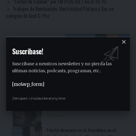
“Futbol de Calidad” por FM PLUS 88.1 día 8-10-25
Trabajos de Iluminación, Electricidad Pintura y Gas en
colegios de José C. Paz
Facebook
Suscribase!
Gustavo Estigarribia
Suscribase a neustros newsletter y no pierda las
ultimas noticias, podcasts, programas, etc..
Periodista
[mc4wp_form]
Ultimas Noticias
Zero spam, Unsubscribe at any time.
Siguen las ollas populares en José C. Paz
2 días ago
Fuerte denuncia en la Asamblea en el