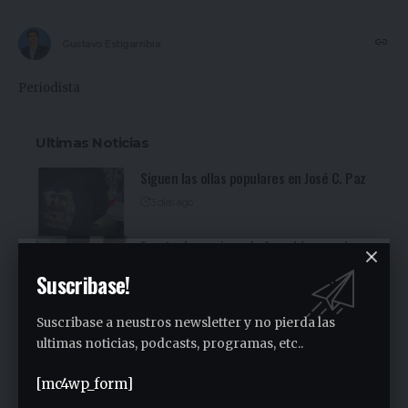
Gustavo Estigarribia
Periodista
Ultimas Noticias
Siguen las ollas populares en José C. Paz
3 días ago
Fuerte denuncia en la Asamblea en el
Sindicato Empleados Municipales (Ver
Suscribase!
video)
4 días ago
Suscribase a neustros newsletter y no pierda las
San Miguel fue una nueva parada de la
ultimas noticias, podcasts, programas, etc..
recorrida bonaerense de Jorge Ferraresi
(Ver video)
[mc4wp_form]
4 días ago