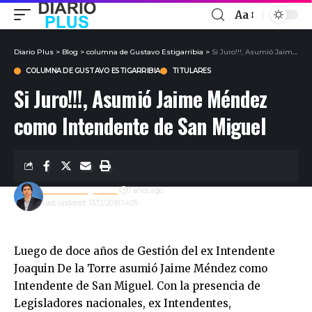
Aa
Diario Plus
>
Blog
>
columna de Gustavo Estigarribia
>
Si Juro!!!, Asumió Jaime Méndez como Intendente de San Miguel
COLUMNA DE GUSTAVO ESTIGARRIBIA
TITULARES
Si Juro!!!, Asumió Jaime Méndez
como Intendente de San Miguel
Gustavo Estigarribia
7 años ago
Last updated: 13/12/2019 14:05
Luego de doce años de Gestión del ex Intendente
Joaquin De la Torre asumió Jaime Méndez como
Intendente de San Miguel. Con la presencia de
Legisladores nacionales, ex Intendentes,