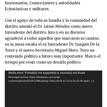
funcionarios, Comerciantes y autoridades
Eclesiásticas y militares.
Con el apoyo de toda su familia y la comunidad del
distrito asumió el Dr. Jaime Méndez como nuevo
Intendente del distrito. Juro y en su discurso
agradeció a todos aquellos que marcaron su camino.
en la mesa estaba el ex Intendente Dr. Joaquin De la
Torre y el nuevo Secretario Miguel Nieto. Tuvo un
contenido polìtico a futuro muy importante. Marco el
tiempo por venir como un desafío político.
Reproductor
Media error: Format(s) not supported or source(s) not found
Descargar archivo: https://diarioplus.com.ar/wp-
de
content/uploads/2019/12/WhatsApp-Video-2019-12-13-at-10.22.59.mp4?_=1
video