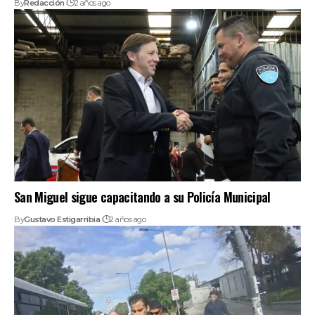
By
Redacción
2 años ago
San Miguel sigue capacitando a su Policía Municipal
By
Gustavo Estigarribia
2 años ago