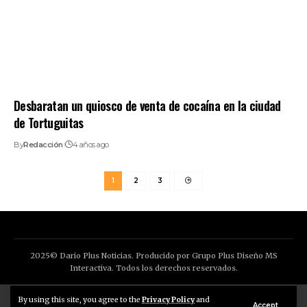
Desbaratan un quiosco de venta de cocaína en la ciudad
de Tortuguitas
By
Redacción
4 años ago
1
2
3
2025© Dario Plus Noticias. Producido por Grupo Plus Diseño MS
Interactiva. Todos los derechos reservados.
Aviso Legal
Política de Privacidad
By using this site, you agree to the
Privacy Policy
and
Accept