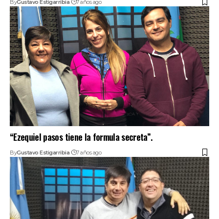
By
Gustavo Estigarribia
7 años ago
“Ezequiel pasos tiene la formula secreta”.
By
Gustavo Estigarribia
7 años ago