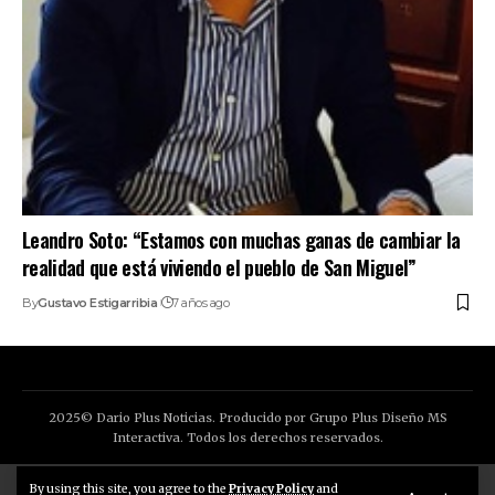
Leandro Soto: “Estamos con muchas ganas de cambiar la
realidad que está viviendo el pueblo de San Miguel”
By
Gustavo Estigarribia
7 años ago
2025© Dario Plus Noticias. Producido por Grupo Plus Diseño MS
Interactiva. Todos los derechos reservados.
Aviso Legal
Política de Privacidad
By using this site, you agree to the
Privacy Policy
and