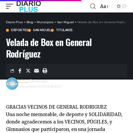
Aa
Diario Plus
>
Blog
>
Municipios
>
San Miguel
>
Velada de Box en General Rodríguez
DEPORTES
SAN MIGUEL
TITULARES
Velada de Box en General
Rodríguez
admin
8 años ago
Last updated: 24/04/2018 16:47
GRACIAS VECINOS DE GENERAL RODRIGUEZ
Una noche memorable, de deporte y SOLIDARIDAD,
donde agradecemos a los VECINOS, PÚGILES, y
Gimnasios que participaron, en una jornada