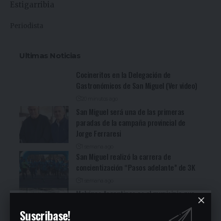
Periodista
Ultimas Noticias
Cocineritos en la Delegación de
Gastronómicos de San Miguel (Ver video)
20 minutos ago
San Miguel será una de las primeras
paradas de la campaña provincial de
Jorge Ferraresi
1 semana ago
San Miguel realizó la carrera de
concientización “Pasos adelante” de 3K
1 semana ago
Malvinas Argentinas es el municipio que
más aportó al PBI provincial en la última
Suscribase!
década