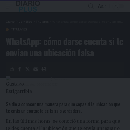
Aa
Diario Plus
>
Blog
>
Titulares
>
WhatsApp: cómo darse cuenta si te envían una ubicación falsa
TITULARES
WhatsApp: cómo darse cuenta si te
envían una ubicación falsa
Gustavo Estigarribia
7 años ago
Last updated: 03/01/2020 17:17
Se dio a conocer una manera para que sepas si la ubicación que
te envía un contacto es falsa o verdadera.
En las últimas horas, se conoció una forma para que
te des cuenta si la ubicación que te envía un usuario