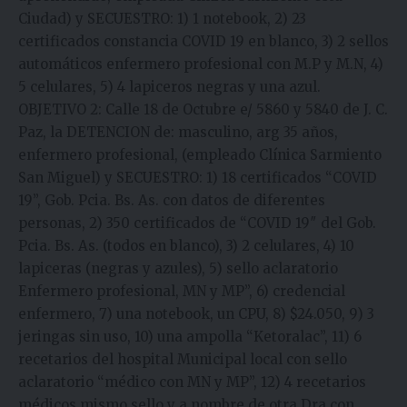
Ciudad) y SECUESTRO: 1) 1 notebook, 2) 23
certificados constancia COVID 19 en blanco, 3) 2 sellos
automáticos enfermero profesional con M.P y M.N, 4)
5 celulares, 5) 4 lapiceros negras y una azul.
OBJETIVO 2: Calle 18 de Octubre e/ 5860 y 5840 de J. C.
Paz, la DETENCION de: masculino, arg 35 años,
enfermero profesional, (empleado Clínica Sarmiento
San Miguel) y SECUESTRO: 1) 18 certificados “COVID
19”, Gob. Pcia. Bs. As. con datos de diferentes
personas, 2) 350 certificados de “COVID 19″ del Gob.
Pcia. Bs. As. (todos en blanco), 3) 2 celulares, 4) 10
lapiceras (negras y azules), 5) sello aclaratorio
Enfermero profesional, MN y MP”, 6) credencial
enfermero, 7) una notebook, un CPU, 8) $24.050, 9) 3
jeringas sin uso, 10) una ampolla “Ketoralac”, 11) 6
recetarios del hospital Municipal local con sello
aclaratorio “médico con MN y MP”, 12) 4 recetarios
médicos mismo sello y a nombre de otra Dra con