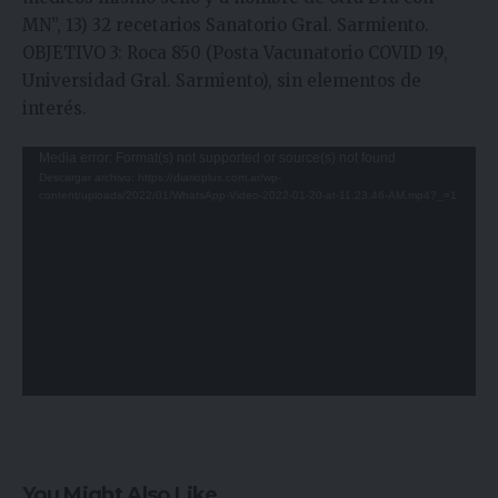
MN”, 13) 32 recetarios Sanatorio Gral. Sarmiento.
OBJETIVO 3: Roca 850 (Posta Vacunatorio COVID 19,
Universidad Gral. Sarmiento), sin elementos de
interés.
Reproductor
Media error: Format(s) not supported or source(s) not found
Descargar archivo: https://diarioplus.com.ar/wp-
de
content/uploads/2022/01/WhatsApp-Video-2022-01-20-at-11.23.46-AM.mp4?_=1
video
You Might Also Like