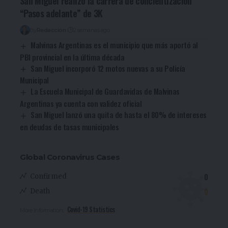
San Miguel realizó la carrera de concientización
“Pasos adelante” de 3K
By
Redacción
2 semanas ago
Malvinas Argentinas es el municipio que más aportó al
PBI provincial en la última década
San Miguel incorporó 12 motos nuevas a su Policía
Municipal
La Escuela Municipal de Guardavidas de Malvinas
Argentinas ya cuenta con validez oficial
San Miguel lanzó una quita de hasta el 80% de intereses
en deudas de tasas municipales
Global Coronavirus Cases
0
Confirmed
0
Death
Covid-19 Statistics
More Information: