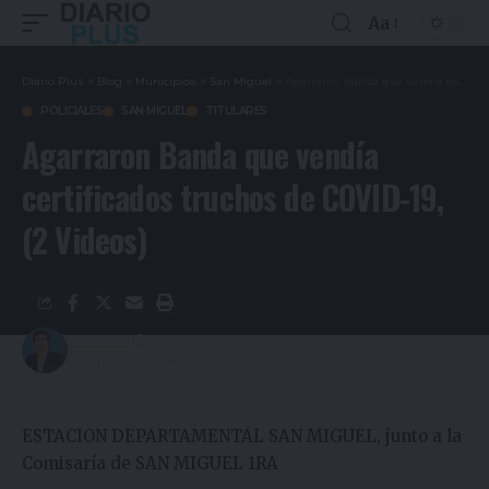
Aa
Diario Plus
>
Blog
>
Municipios
>
San Miguel
>
Agarraron Banda que vendía certificados truchos de COVID-19, (2 Videos)
POLICIALES
SAN MIGUEL
TITULARES
Agarraron Banda que vendía
certificados truchos de COVID-19,
(2 Videos)
Redacción
5 años ago
Last updated: 20/01/2022 18:16
ESTACION DEPARTAMENTAL SAN MIGUEL, junto a la
Comisaría de SAN MIGUEL 1RA