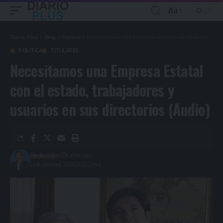
Aa
Diario Plus
>
Blog
>
Política
>
Necesitamos una Empresa Estatal con el estado, trabajadores y usuarios en sus directorios (Audio)
POLÍTICA
TITULARES
Necesitamos una Empresa Estatal
con el estado, trabajadores y
usuarios en sus directorios (Audio)
Redacción
5 años ago
Last updated: 20/01/2022 21:44