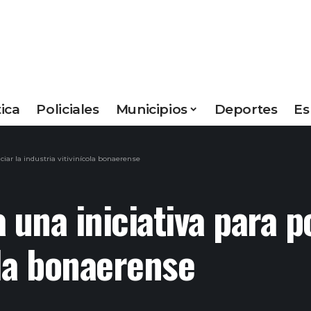
tica
Policiales
Municipios
Deportes
Es
iar la industria vitivinícola bonaerense
 una iniciativa para p
ola bonaerense