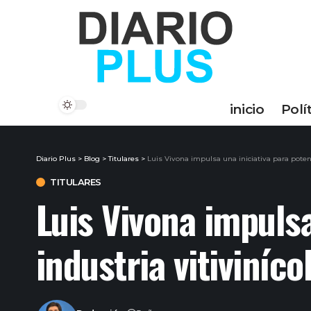
inicio
Polí
Diario Plus
>
Blog
>
Titulares
>
Luis Vivona impulsa una iniciativa para potenc
TITULARES
Luis Vivona impulsa
industria vitiviníc