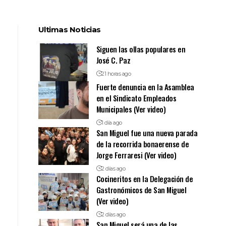
Ultimas Noticias
Siguen las ollas populares en
José C. Paz
21 horas ago
Fuerte denuncia en la Asamblea
en el Sindicato Empleados
Municipales (Ver video)
1 día ago
San Miguel fue una nueva parada
de la recorrida bonaerense de
Jorge Ferraresi (Ver video)
2 días ago
Cocineritos en la Delegación de
Gastronómicos de San Miguel
(Ver video)
2 días ago
San Miguel será una de las