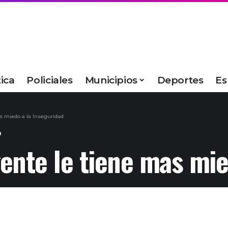
tica
Policiales
Municipios
Deportes
Es
s miedo a la Inseguridad
D
ente le tiene mas mie