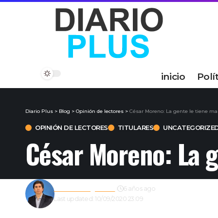
inicio
Polí
Diario Plus
>
Blog
>
Opinión de lectores
>
César Moreno: La gente le tiene ma
OPINIÓN DE LECTORES
TITULARES
UNCATEGORIZE
César Moreno: La g
Gustavo Estigarribia
6 años ago
Last updated: 10/09/2020 23:09