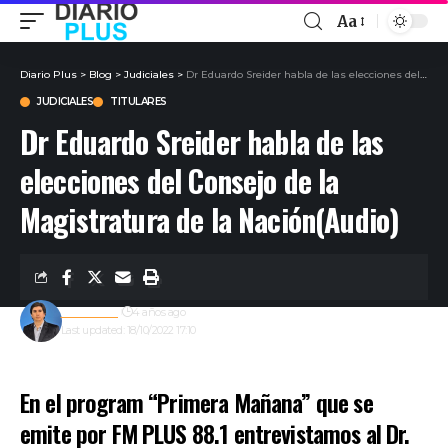
Aa
Diario Plus
>
Blog
>
Judiciales
>
Dr Eduardo Sreider habla de las elecciones del Consejo de la Magistratura de la Nación(Audio)
JUDICIALES
TITULARES
Dr Eduardo Sreider habla de las
elecciones del Consejo de la
Magistratura de la Nación(Audio)
Redacción
4 años ago
Last updated: 18/10/2022 17:10
En el program “Primera Mañana” que se
emite por FM PLUS 88.1 entrevistamos al Dr.