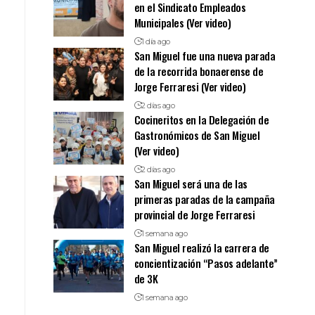
en el Sindicato Empleados
Municipales (Ver video)
1 día ago
San Miguel fue una nueva parada
de la recorrida bonaerense de
Jorge Ferraresi (Ver video)
2 días ago
Cocineritos en la Delegación de
Gastronómicos de San Miguel
(Ver video)
2 días ago
San Miguel será una de las
primeras paradas de la campaña
provincial de Jorge Ferraresi
1 semana ago
San Miguel realizó la carrera de
concientización “Pasos adelante”
de 3K
1 semana ago