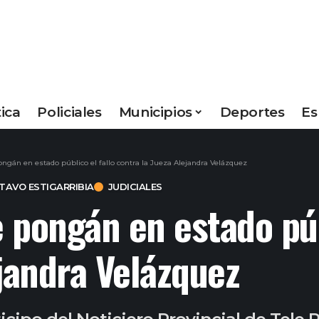
tica
Policiales
Municipios
Deportes
Es
ngán en estado público el fallo contra la Jueza Alejandra Velázquez
AVO ESTIGARRIBIA
JUDICIALES
 pongán en estado públ
ejandra Velázquez