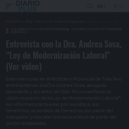
Aa
Diario Plus
>
Blog
>
columna de Gustavo Estigarribia
>
Entrevista con la Dra. Andrea Sosa, “Ley de Modernización Laboral” (Ver video)
COLUMNA DE GUSTAVO ESTIGARRIBIA
COLUMNA GUSTAVO ESTIGARRIBIA
JUDICIALES
Entrevista con la Dra. Andrea Sosa,
“Ley de Modernización Laboral”
(Ver video)
Este miércoles en el Noticiero Provincial de Tele Red
entrevistamos a la Dra Andrea Sosa, abogada
laboralista y docente de UBA. NOs manifesto su
visión respecto de la Ley de Modernización Laboral",
las reformas planteadas por la política, sus
beneficios, la perdida de Derechos por parte del
trabajador y rescatar la buena actitud de parte del
sector empleador.