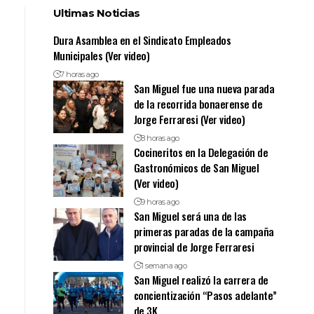
Ultimas Noticias
Dura Asamblea en el Sindicato Empleados
Municipales (Ver video)
7 horas ago
San Miguel fue una nueva parada
de la recorrida bonaerense de
Jorge Ferraresi (Ver video)
8 horas ago
Cocineritos en la Delegación de
Gastronómicos de San Miguel
(Ver video)
9 horas ago
San Miguel será una de las
primeras paradas de la campaña
provincial de Jorge Ferraresi
1 semana ago
San Miguel realizó la carrera de
concientización “Pasos adelante”
de 3K