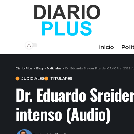
inicio
Polí
Diario Plus
>
Blog
>
Judiciales
>
Dr. Eduardo Sreider Pte. del CAMGR el 2022 f
JUDICIALES
TITULARES
Dr. Eduardo Sreide
intenso (Audio)