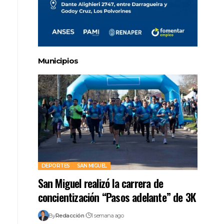
Municipios
DEPORTES
SAN MIGUEL
San Miguel realizó la carrera de
concientización “Pasos adelante” de 3K
By
Redacción
1 semana ago