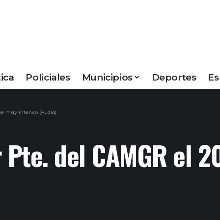
tica
Policiales
Municipios
Deportes
Es
ue muy intenso (Audio)
r Pte. del CAMGR el 