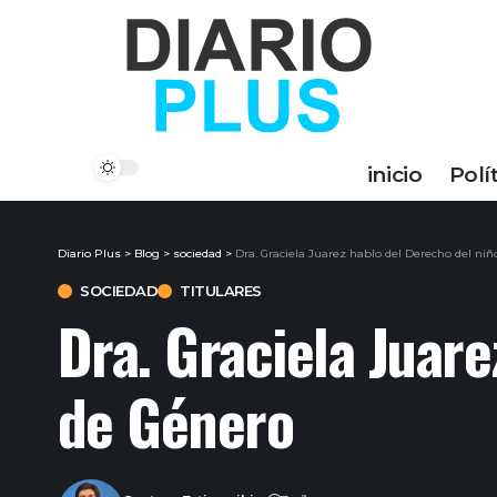
inicio
Polí
Diario Plus
>
Blog
>
sociedad
>
Dra. Graciela Juarez hablo del Derecho del niñ
SOCIEDAD
TITULARES
Dra. Graciela Juare
de Género