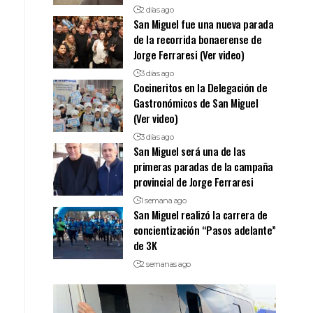
2 días ago
San Miguel fue una nueva parada
de la recorrida bonaerense de
Jorge Ferraresi (Ver video)
3 días ago
Cocineritos en la Delegación de
Gastronómicos de San Miguel
(Ver video)
3 días ago
San Miguel será una de las
primeras paradas de la campaña
provincial de Jorge Ferraresi
1 semana ago
San Miguel realizó la carrera de
concientización “Pasos adelante”
de 3K
2 semanas ago