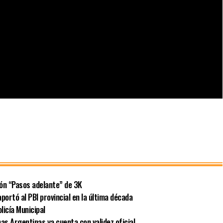
ión “Pasos adelante” de 3K
portó al PBI provincial en la última década
licía Municipal
as Argentinas ya cuenta con validez oficial