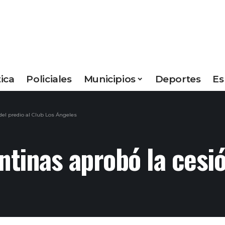
tica
Policiales
Municipios
Deportes
Es
el predio al Club Los Ángeles
tinas aprobó la cesió