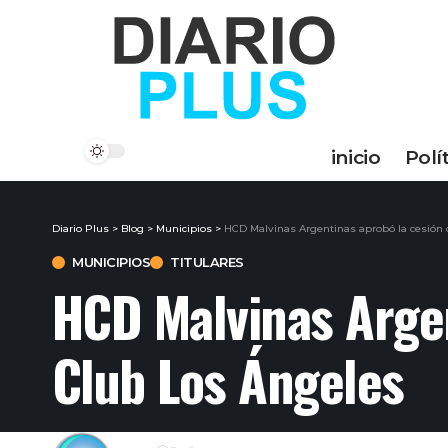
inicio
Polí
Diario Plus
>
Blog
>
Municipios
>
HCD Malvinas Argentinas aprobó la cesión d
MUNICIPIOS
TITULARES
HCD Malvinas Argen
Club Los Ángeles