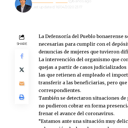
Gustavo Estigarribia
6 años ago
Last updated: 16/04/2020 23:17
La Defensoría del Pueblo bonaerense s
necesarias para cumplir con el depósit
SHARE
denuncias de mujeres que tuvieron difi
La intervención del organismo que con
quejas a partir de casos judicializado
las que retienen al empleado el import
transferir a las beneficiarias, pero q
correspondientes.
También se detectaron situaciones de 
no pudieron cobrar en forma presencia
frenar el avance del coronavirus.
“Estamos ante una situación muy delica