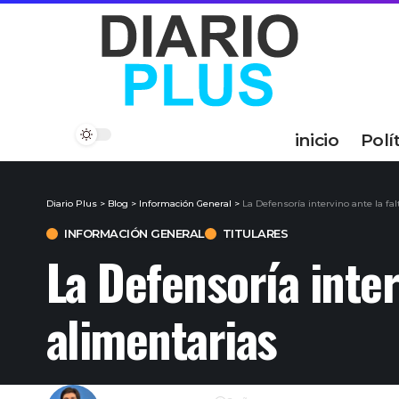
inicio
Polí
Diario Plus
>
Blog
>
Información General
>
La Defensoría intervino ante la fa
INFORMACIÓN GENERAL
TITULARES
La Defensoría inter
alimentarias