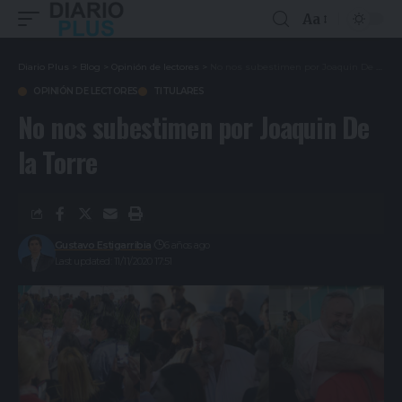
Aa
Diario Plus
>
Blog
>
Opinión de lectores
>
No nos subestimen por Joaquin De la Torre
OPINIÓN DE LECTORES
TITULARES
No nos subestimen por Joaquin De
la Torre
Gustavo Estigarribia
6 años ago
Last updated: 11/11/2020 17:51