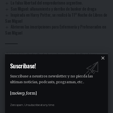
La falsa libertad del empredurismo argentino.
San Miguel: allanamiento y derribo de bunker de droga
Inspirada en Harry Potter, se realizó la 11° Noche de Libros de
San Miguel
Abrieron las inscripciones para Enfermería y Profesorados en
San Miguel
aborto
alberto fernandez
congreso
familia
gobierno
TAGGED:
joaquin de la torre
Narcos
ONGS
Peronistas
Suscribase!
Suscribase a neustros newsletter y no pierda las
Facebook
ultimas noticias, podcasts, programas, etc..
[mc4wp_form]
Gustavo Estigarribia
Zero spam, Unsubscribe at any time.
Periodista