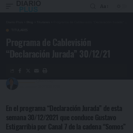
Aa
Diario Plus
>
Blog
>
Titulares
>
Programa de Cablevisión “Declaración Jurada” 30/12/21
TITULARES
Programa de Cablevisión
“Declaración Jurada” 30/12/21
Redacción
5 años ago
Last updated: 03/01/2022 20:52
En el programa “Declaración Jurada” de esta
semana 30/12/2021 que conduce Gustavo
Estigarribia por Canal 7 de la cadena “Somos”