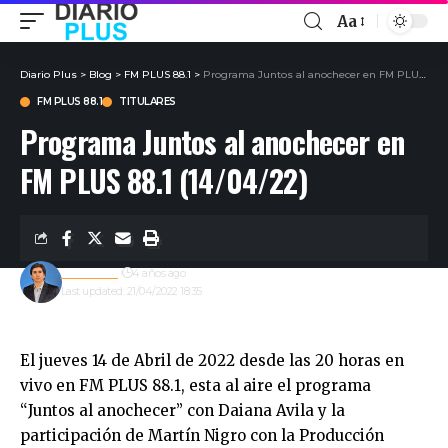
Aa
Diario Plus
>
Blog
>
FM PLUS 88.1
>
Programa Juntos al anochecer en FM PLUS 88.1 (14/04/22)
FM PLUS 88.1
TITULARES
Programa Juntos al anochecer en
FM PLUS 88.1 (14/04/22)
Redacción
4 años ago
Last updated: 21/04/2022 18:35
El jueves 14 de Abril de 2022 desde las 20 horas en
vivo en FM PLUS 88.1, esta al aire el programa
“Juntos al anochecer” con Daiana Avila y la
participación de Martín Nigro con la Producción