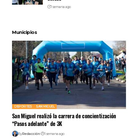
1 semana ago
Municipios
DEPORTES
SAN MIGUEL
San Miguel realizó la carrera de concientización
“Pasos adelante” de 3K
By
Redacción
1 semana ago