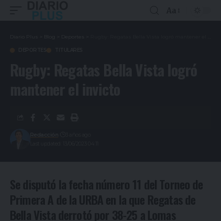
Aa
Diario Plus
>
Blog
>
Deportes
>
Rugby: Regatas Bella Vista logró mantener el invicto
DEPORTES
TITULARES
Rugby: Regatas Bella Vista logró
mantener el invicto
Redacción
3 años ago
Last updated: 13/06/2023 04:11
Se disputó la fecha número 11 del Torneo de
Primera A de la URBA en la que Regatas de
Bella Vista derrotó por 38-25 a Lomas