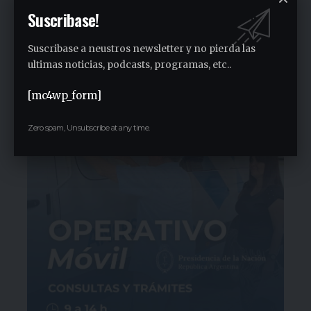
1 semana ago
Suscribase!
Malvinas Argentinas es el municipio que
más aportó al PBI provincial en la última
Suscribase a neustros newsletter y no pierda las
década
ultimas noticias, podcasts, programas, etc..
1 semana ago
[mc4wp_form]
Zero spam, Unsubscribe at any time.