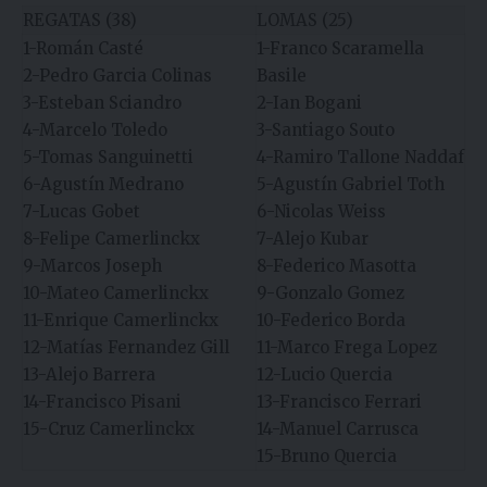
REGATAS (38)
LOMAS (25)
1-Román Casté
1-Franco Scaramella
2-Pedro Garcia Colinas
Basile
3-Esteban Sciandro
2-Ian Bogani
4-Marcelo Toledo
3-Santiago Souto
5-Tomas Sanguinetti
4-Ramiro Tallone Naddaf
6-Agustín Medrano
5-Agustín Gabriel Toth
7-Lucas Gobet
6-Nicolas Weiss
8-Felipe Camerlinckx
7-Alejo Kubar
9-Marcos Joseph
8-Federico Masotta
10-Mateo Camerlinckx
9-Gonzalo Gomez
11-Enrique Camerlinckx
10-Federico Borda
12-Matías Fernandez Gill
11-Marco Frega Lopez
13-Alejo Barrera
12-Lucio Quercia
14-Francisco Pisani
13-Francisco Ferrari
15-Cruz Camerlinckx
14-Manuel Carrusca
15-Bruno Quercia