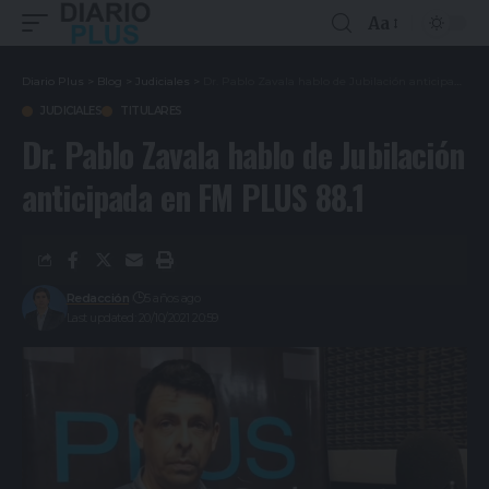
Aa
Diario Plus
>
Blog
>
Judiciales
>
Dr. Pablo Zavala hablo de Jubilación anticipada en FM PLUS 88.1
JUDICIALES
TITULARES
Dr. Pablo Zavala hablo de Jubilación
anticipada en FM PLUS 88.1
Redacción
5 años ago
Last updated: 20/10/2021 20:59