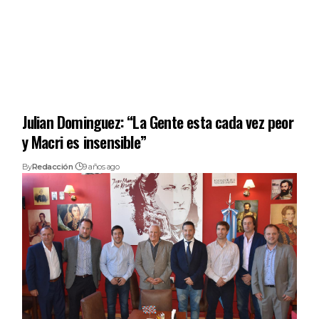
Julian Dominguez: “La Gente esta cada vez peor
y Macri es insensible”
By
Redacción
9 años ago