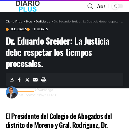
Aa
Diario Plus
>
Blog
>
Judiciales
>
Dr. Eduardo Sreider: La Justicia debe respetar los tiempos procesales.
JUDICIALES
TITULARES
Dr. Eduardo Sreider: La Justicia
debe respetar los tiempos
procesales.
Redacción
5 años ago
Last updated: 30/12/2021 17:38
El Presidente del Colegio de Abogados del
distrito de Moreno y Gral. Rodriguez, Dr.