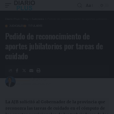
Aa
Diario Plus
>
Blog
>
Judiciales
>
Pedido de reconocimiento de aportes jubilatorios por tareas de cuidado
JUDICIALES
TITULARES
Pedido de reconocimiento de
aportes jubilatorios por tareas de
cuidado
Redacción
4 años ago
Last updated: 03/03/2022 21:23
La AJB solicitó al Gobernador de la provincia que
reconozca las tareas de cuidado en el cómputo de