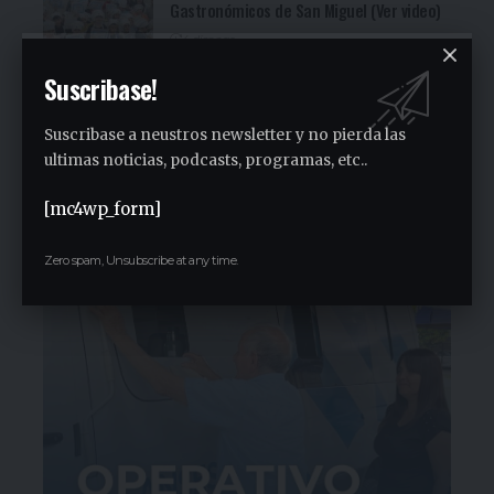
Gastronómicos de San Miguel (Ver video)
4 días ago
San Miguel será una de las primeras
Suscribase!
paradas de la campaña provincial de
Jorge Ferraresi
Suscribase a neustros newsletter y no pierda las
2 semanas ago
ultimas noticias, podcasts, programas, etc..
San Miguel realizó la carrera de
concientización “Pasos adelante” de 3K
[mc4wp_form]
2 semanas ago
Zero spam, Unsubscribe at any time.